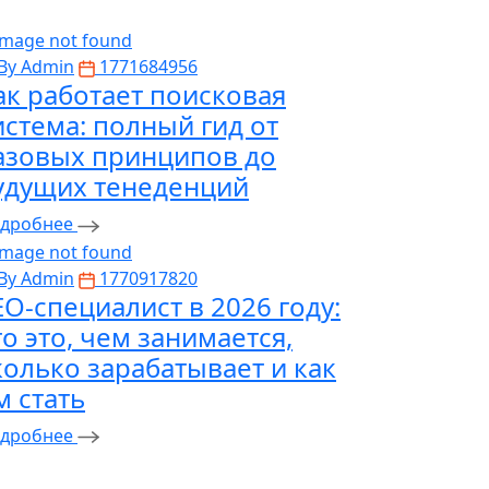
By Admin
1771684956
ак работает поисковая
истема: полный гид от
азовых принципов до
удущих тенеденций
дробнее
By Admin
1770917820
EO-специалист в 2026 году:
то это, чем занимается,
колько зарабатывает и как
м стать
дробнее