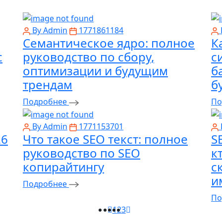
By Admin
1771861184
Семантическое ядро: полное
К
с
руководство по сбору,
с
оптимизации и будущим
б
трендам
б
Подробнее
По
By Admin
1771153701
26
Что такое SEO текст: полное
S
руководство по SEO
к
копирайтингу
с
и
Подробнее
По
1
2
3