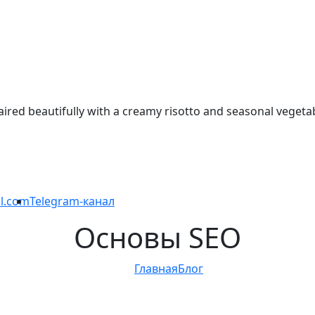
paired beautifully with a creamy risotto and seasonal veget
l.com
Telegram-канал
Основы SEO
Главная
Блог